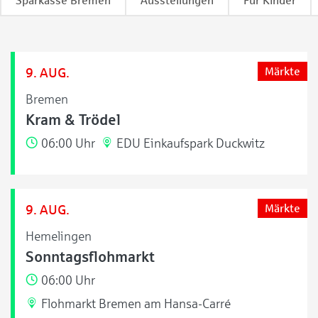
Sparkasse Bremen
Ausstellungen
Für Kinder
9. AUG.
Märkte
Bremen
Kram & Trödel
06:00 Uhr
EDU Einkaufspark Duckwitz
9. AUG.
Märkte
Hemelingen
Sonntagsflohmarkt
06:00 Uhr
Flohmarkt Bremen am Hansa-Carré