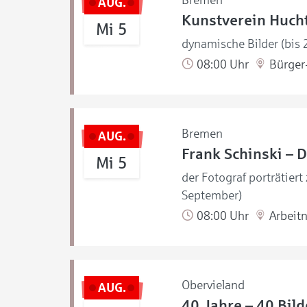
Bremen
AUG.
Kunstverein Hucht
Mi 5
dynamische Bilder (bis
08:00 Uhr
Bürger-
Bremen
AUG.
Frank Schinski – D
Mi 5
der Fotograf porträtiert
September)
08:00 Uhr
Arbeit
Obervieland
AUG.
40 Jahre – 40 Bild