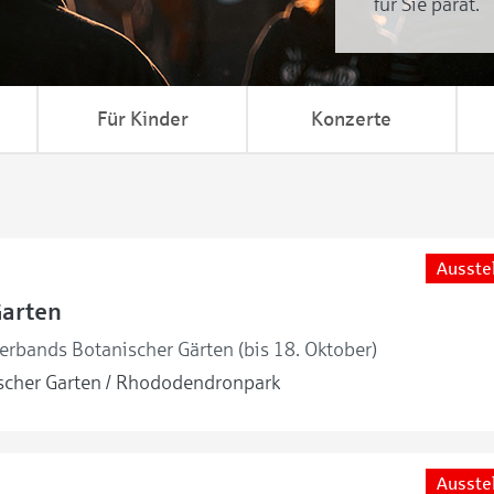
für Sie parat.
Für Kinder
Konzerte
Ausste
Garten
erbands Botanischer Gärten (bis 18. Oktober)
cher Garten / Rhododendronpark
Ausste