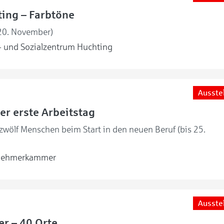
ing – Farbtöne
 20. November)
 und Sozialzentrum Huchting
Ausste
er erste Arbeitstag
 zwölf Menschen beim Start in den neuen Beruf (bis 25.
nehmerkammer
Ausste
er – 40 Orte