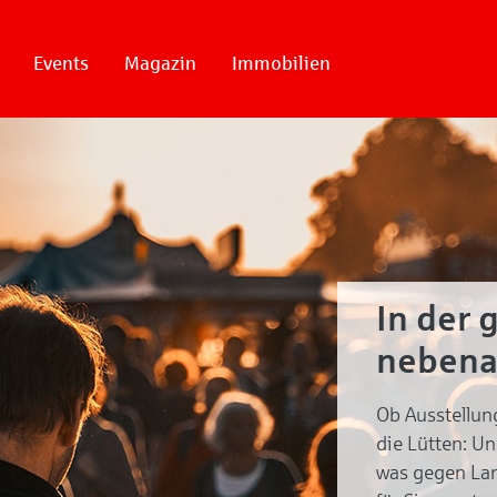
Events
Magazin
Immobilien
In der 
nebena
Ob Ausstellun
die Lütten: U
was gegen Lan