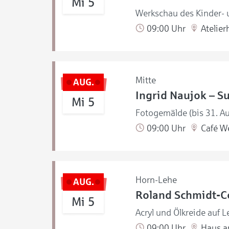
Mi 5
Werkschau des Kinder- u
09:00 Uhr
Atelier
Mitte
AUG.
Ingrid Naujok – S
Mi 5
Fotogemälde (bis 31. A
09:00 Uhr
Café W
Horn-Lehe
AUG.
Roland Schmidt-Co
Mi 5
Acryl und Ölkreide auf L
09:00 Uhr
Haus a