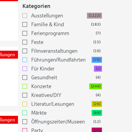
Kategorien
Ausstellungen
(1222)
Familie & Kind
(183)
Ferienprogramm
(7)
Feste
(15)
Filmveranstaltungen
(10)
llungen
Führungen/Rundfahrten
(70)
Für Kinder
(2)
Gesundheit
(4)
Konzerte
(244)
Kreatives/DIY
(4)
Literatur/Lesungen
(26)
Märkte
(69)
llungen
Öffnungszeiten|Museen
(12)
Party
(46)