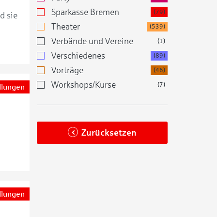
Sparkasse Bremen
(79)
d sie
Theater
(539)
Verbände und Vereine
(1)
Verschiedenes
(89)
Vorträge
(46)
Workshops/Kurse
(7)
llungen
Zurücksetzen
llungen