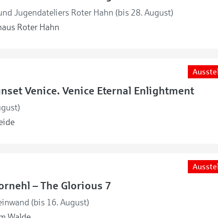
nd Jugendateliers Roter Hahn (bis 28. August)
haus Roter Hahn
Ausste
unset Venice. Venice Eternal Enlightment
ugust)
eide
Ausste
rnehl – The Glorious 7
einwand (bis 16. August)
m Walde