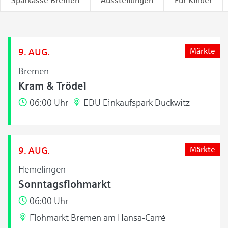
Sparkasse Bremen
Ausstellungen
Für Kinder
9. AUG.
Märkte
Bremen
Kram & Trödel
06:00 Uhr
EDU Einkaufspark Duckwitz
9. AUG.
Märkte
Hemelingen
Sonntagsflohmarkt
06:00 Uhr
Flohmarkt Bremen am Hansa-Carré