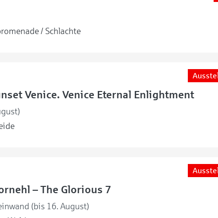
romenade / Schlachte
Ausste
unset Venice. Venice Eternal Enlightment
ugust)
eide
Ausste
rnehl – The Glorious 7
einwand (bis 16. August)