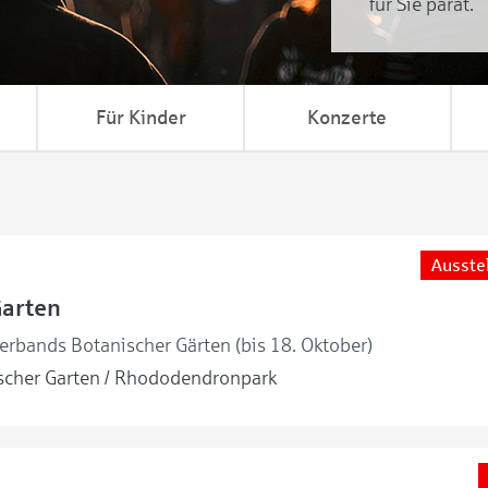
für Sie parat.
Für Kinder
Konzerte
Ausste
Garten
erbands Botanischer Gärten (bis 18. Oktober)
cher Garten / Rhododendronpark