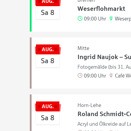
Bremen
AUG.
Weserflohmarkt
Sa 8
09:00 Uhr
Weserp
Mitte
AUG.
Ingrid Naujok – S
Sa 8
Fotogemälde (bis 31. A
09:00 Uhr
Café W
Horn-Lehe
AUG.
Roland Schmidt-Co
Sa 8
Acryl und Ölkreide auf L