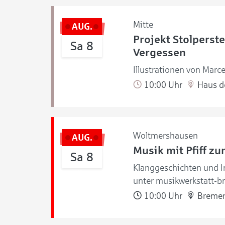
Mitte
AUG.
Projekt Stolperste
Sa 8
Vergessen
Illustrationen von Marce
10:00 Uhr
Haus de
Woltmershausen
AUG.
Musik mit Pfiff z
Sa 8
Klanggeschichten und I
unter musikwerkstatt-b
10:00 Uhr
Bremer 