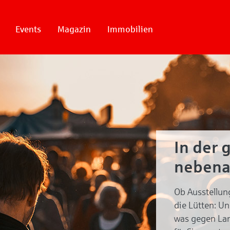
Events
Magazin
Immobilien
In der 
nebena
Ob Ausstellun
die Lütten: U
was gegen Lan