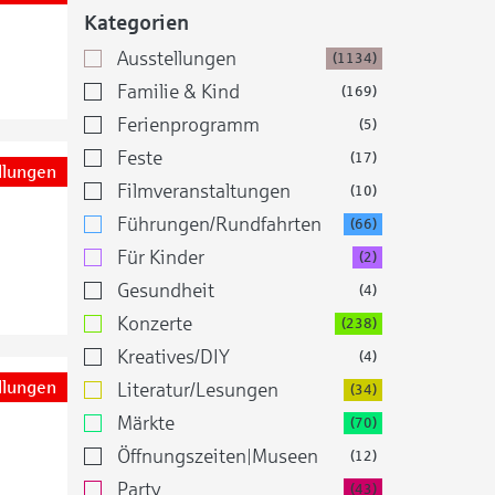
Kategorien
Ausstellungen
(1134)
Familie & Kind
(169)
Ferienprogramm
(5)
Feste
(17)
llungen
Filmveranstaltungen
(10)
Führungen/Rundfahrten
(66)
Für Kinder
(2)
Gesundheit
(4)
Konzerte
(238)
Kreatives/DIY
(4)
llungen
Literatur/Lesungen
(34)
Märkte
(70)
Öffnungszeiten|Museen
(12)
Party
(43)