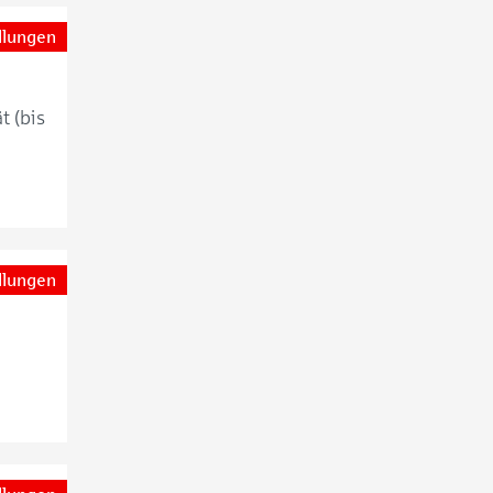
llungen
t (bis
llungen