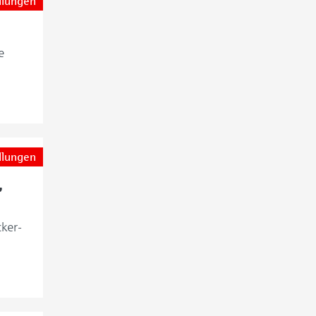
llungen
e
llungen
,
ker-