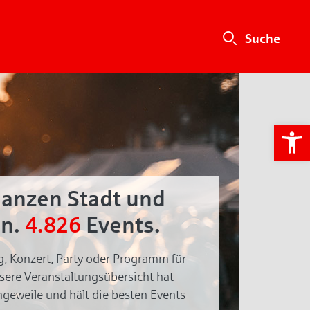
We
ganzen Stadt und
n.
4.826
Events.
g, Konzert, Party oder Programm für
nsere Veranstaltungsübersicht hat
geweile und hält die besten Events