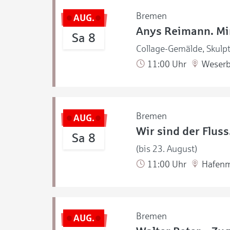
Bremen
AUG.
Anys Reimann. Mir
Sa 8
Collage-Gemälde, Skulpt
11:00 Uhr
Weserb
Bremen
AUG.
Wir sind der Flus
Sa 8
(bis 23. August)
11:00 Uhr
Hafen
Bremen
AUG.