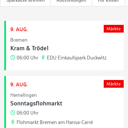
Sparkasse Bremen
Ausstellungen
Für Kinder
9. AUG.
Märkte
Bremen
Kram & Trödel
06:00 Uhr
EDU Einkaufspark Duckwitz
9. AUG.
Märkte
Hemelingen
Sonntagsflohmarkt
06:00 Uhr
Flohmarkt Bremen am Hansa-Carré