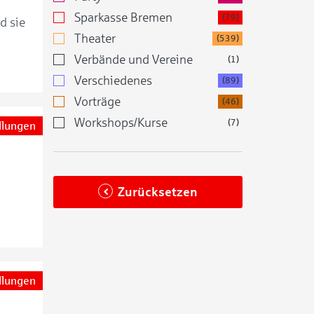
Sparkasse Bremen
(79)
d sie
Theater
(539)
Verbände und Vereine
(1)
Verschiedenes
(89)
Vorträge
(46)
Workshops/Kurse
(7)
llungen
Zurücksetzen
llungen