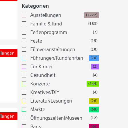
Kategorien
Ausstellungen
(1222)
Familie & Kind
(183)
Ferienprogramm
(7)
Feste
(15)
Filmveranstaltungen
(10)
llungen
Führungen/Rundfahrten
(70)
Für Kinder
(2)
Gesundheit
(4)
Konzerte
(244)
Kreatives/DIY
(4)
Literatur/Lesungen
(26)
Märkte
(69)
llungen
Öffnungszeiten|Museen
(12)
Party
(46)