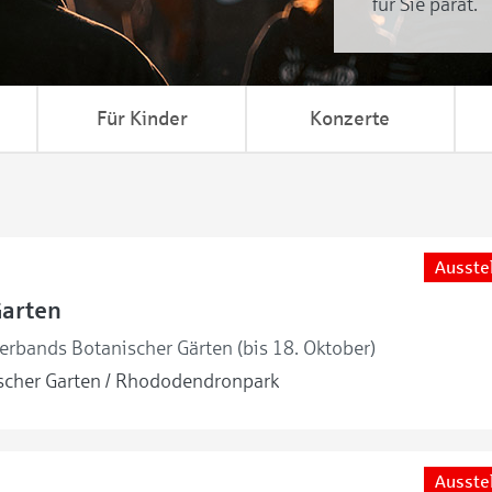
für Sie parat.
Für Kinder
Konzerte
Ausste
Garten
erbands Botanischer Gärten (bis 18. Oktober)
cher Garten / Rhododendronpark
Ausste