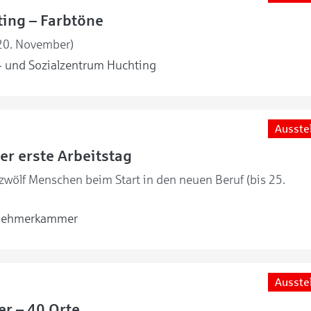
ing – Farbtöne
 20. November)
 und Sozialzentrum Huchting
Ausste
er erste Arbeitstag
 zwölf Menschen beim Start in den neuen Beruf (bis 25.
nehmerkammer
Ausste
er – 40 Orte