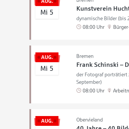
Bremen
AUG.
Kunstverein Hucht
Mi 5
dynamische Bilder (bis
08:00 Uhr
Bürger-
Bremen
AUG.
Frank Schinski – D
Mi 5
der Fotograf porträtiert
September)
08:00 Uhr
Arbeit
Obervieland
AUG.
40 Jahre – 40 Bild