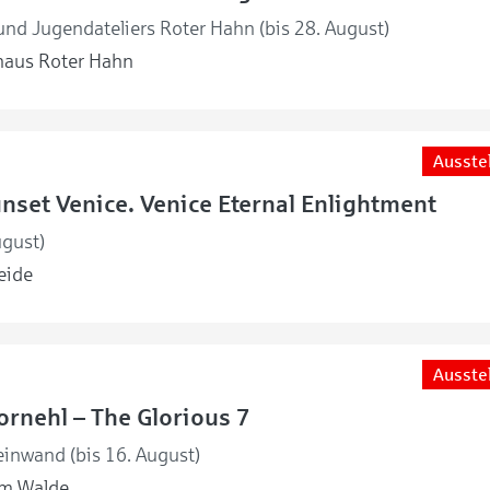
nd Jugendateliers Roter Hahn (bis 28. August)
haus Roter Hahn
Ausste
unset Venice. Venice Eternal Enlightment
ugust)
eide
Ausste
rnehl – The Glorious 7
einwand (bis 16. August)
m Walde