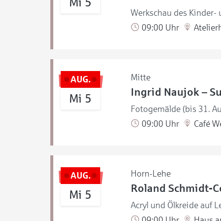
Mi 5
Werkschau des Kinder- u
09:00 Uhr
Atelier
Mitte
AUG.
Ingrid Naujok – S
Mi 5
Fotogemälde (bis 31. A
09:00 Uhr
Café W
Horn-Lehe
AUG.
Roland Schmidt-Co
Mi 5
Acryl und Ölkreide auf L
09:00 Uhr
Haus a