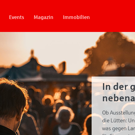
Events
Magazin
Immobilien
In der 
nebena
Ob Ausstellun
die Lütten: U
was gegen Lan