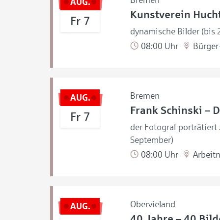
Bremen
AUG.
Kunstverein Hucht
Fr 7
dynamische Bilder (bis
08:00 Uhr
Bürger-
Bremen
AUG.
Frank Schinski – D
Fr 7
der Fotograf porträtiert
September)
08:00 Uhr
Arbeit
Obervieland
AUG.
40 Jahre – 40 Bild