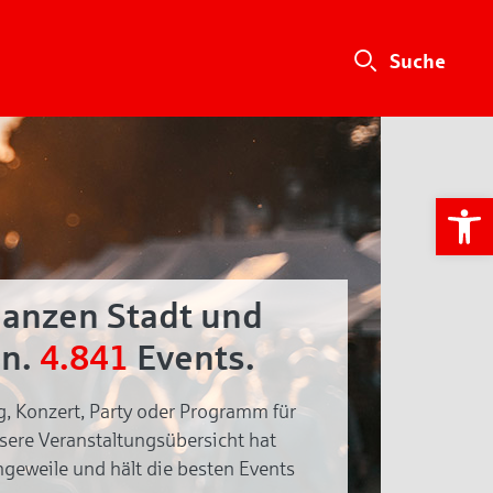
We
ganzen Stadt und
n.
4.841
Events.
g, Konzert, Party oder Programm für
nsere Veranstaltungsübersicht hat
geweile und hält die besten Events