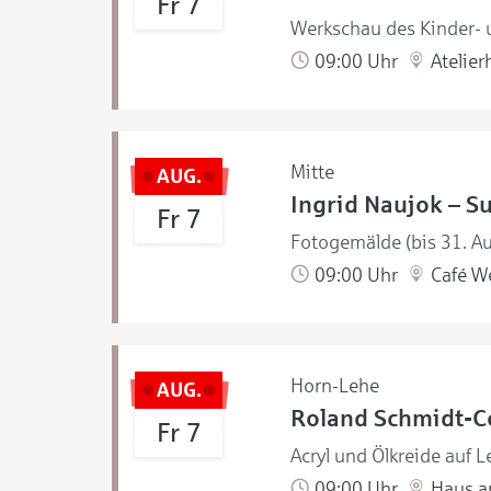
Fr 7
Werkschau des Kinder- u
09:00 Uhr
Atelier
Mitte
AUG.
Ingrid Naujok – S
Fr 7
Fotogemälde (bis 31. A
09:00 Uhr
Café W
Horn-Lehe
AUG.
Roland Schmidt-Co
Fr 7
Acryl und Ölkreide auf L
09:00 Uhr
Haus a