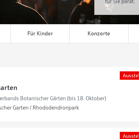
für Sie parat.
Für Kinder
Konzerte
Ausste
Garten
erbands Botanischer Gärten (bis 18. Oktober)
cher Garten / Rhododendronpark
Ausste