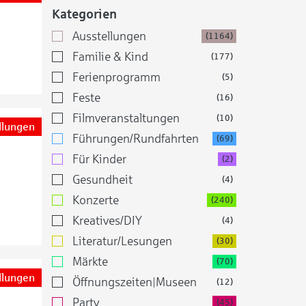
Kategorien
Ausstellungen
(1164)
Familie & Kind
(177)
Ferienprogramm
(5)
Feste
(16)
Filmveranstaltungen
(10)
llungen
Führungen/Rundfahrten
(69)
Für Kinder
(2)
Gesundheit
(4)
Konzerte
(240)
Kreatives/DIY
(4)
Literatur/Lesungen
(30)
Märkte
(70)
llungen
Öffnungszeiten|Museen
(12)
Party
(45)