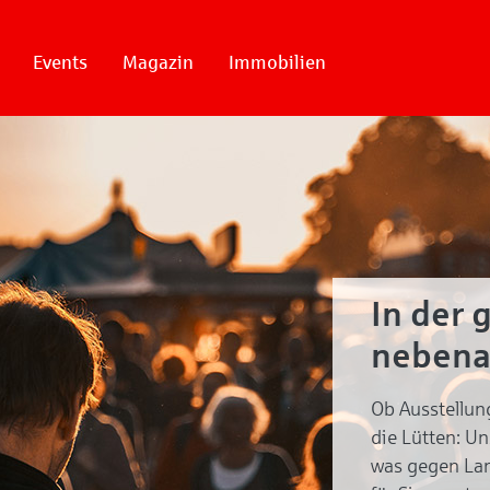
Events
Magazin
Immobilien
In der 
nebena
Ob Ausstellun
die Lütten: U
was gegen Lan