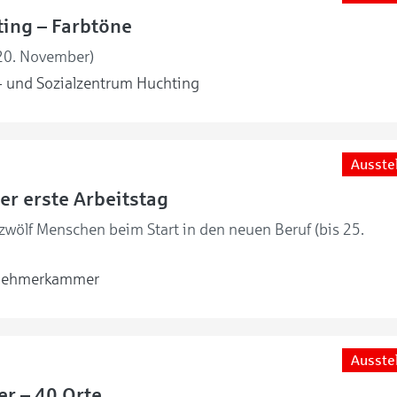
ing – Farbtöne
 20. November)
 und Sozialzentrum Huchting
Ausste
er erste Arbeitstag
 zwölf Menschen beim Start in den neuen Beruf (bis 25.
nehmerkammer
Ausste
er – 40 Orte