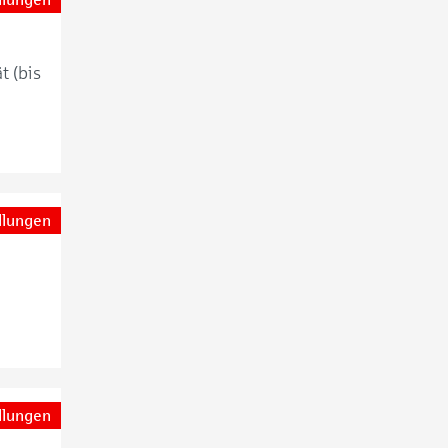
t (bis
llungen
llungen