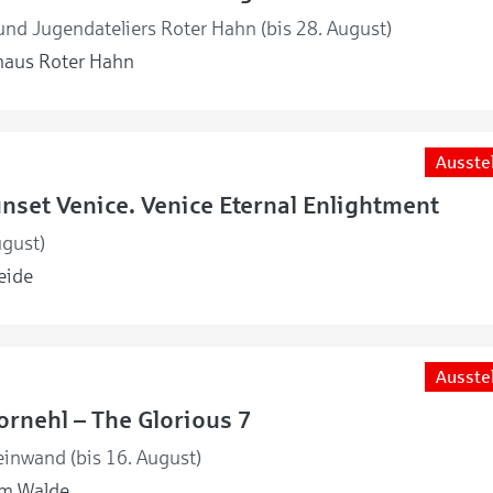
nd Jugendateliers Roter Hahn (bis 28. August)
haus Roter Hahn
Ausste
unset Venice. Venice Eternal Enlightment
ugust)
eide
Ausste
rnehl – The Glorious 7
einwand (bis 16. August)
m Walde