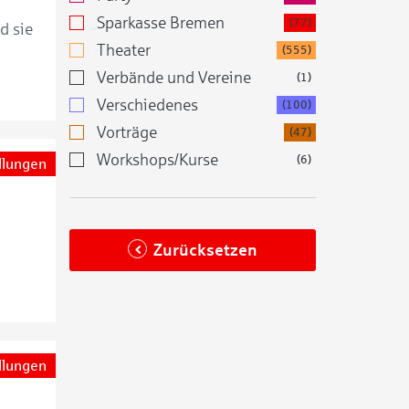
Sparkasse Bremen
(77)
d sie
Theater
(555)
Verbände und Vereine
(1)
Verschiedenes
(100)
Vorträge
(47)
Workshops/Kurse
(6)
llungen
Zurücksetzen
llungen