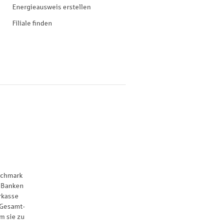
Energieausweis erstellen
Filiale finden
nchmark
 Banken
rkasse
 Gesamt-
m sie zu