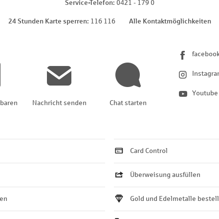
Service-Telefon
0421 - 179 0
24 Stunden Karte sperren
116 116
Alle Kontaktmöglichkeiten
faceboo
Instagr
Youtube
nbaren
Nachricht senden
Chat starten
Card Control
Überweisung ausfüllen
ten
Gold und Edelmetalle bestel