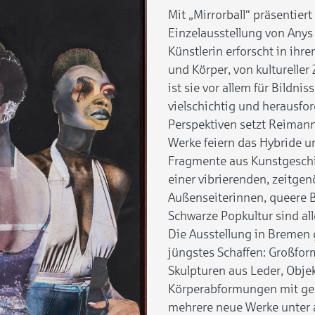
Mit „Mirrorball“ präsentier
Einzelausstellung von Anys
Künstlerin erforscht in ihr
und Körper, von kulturelle
ist sie vor allem für Bildni
vielschichtig und herausfo
Perspektiven setzt Reimann
Werke feiern das Hybride un
Fragmente aus Kunstgeschic
einer vibrierenden, zeitge
Außenseiterinnen, queere 
Schwarze Popkultur sind al
Die Ausstellung in Bremen
jüngstes Schaffen: Großfor
Skulpturen aus Leder, Obje
Körperabformungen mit geba
mehrere neue Werke unter