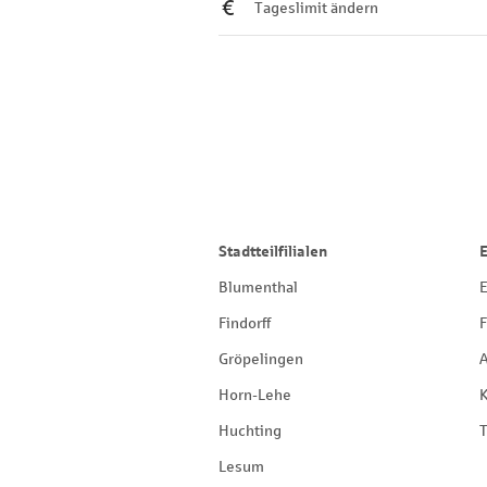
Tageslimit ändern
Stadtteilfilialen
Blumenthal
E
Findorff
F
Gröpelingen
Horn-Lehe
Huchting
T
Lesum