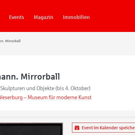
Events
Magazin
Immobilien
n. Mirrorball
ann. Mirrorball
Skulpturen und Objekte (bis 4. Oktober)
Weserburg – Museum für moderne Kunst
Event im Kalender speich