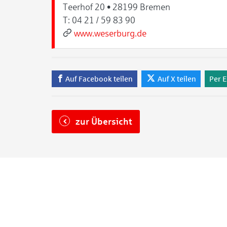
Teerhof 20 • 28199 Bremen
T:
04 21 / 59 83 90
www.weserburg.de
Auf Facebook teilen
Auf X teilen
Per E
zur Übersicht