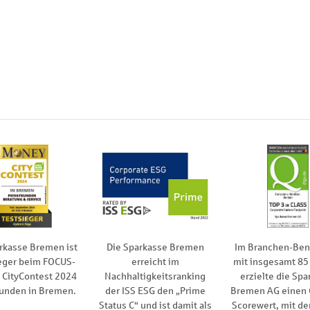
rkasse Bremen ist
Die Sparkasse Bremen
Im Branchen-Be
eger beim FOCUS-
erreicht im
mit insgesamt 85
CityContest 2024
Nachhaltigkeitsranking
erzielte die Spa
kunden in Bremen.
der ISS ESG den „Prime
Bremen AG einen
Status C“ und ist damit als
Scorewert, mit de