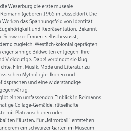
t die Weserburg die erste museale
 Reimann (geboren 1965 in Düsseldorf). Die
en Werken das Spannungsfeld von Identität
r Zugehörigkeit und Repräsentation. Bekannt
sse Schwarzer Frauen: selbstbewusst,
rdernd zugleich. Westlich-kolonial geprägten
 eigensinnige Bildwelten entgegen. Ihre
d Vieldeutige. Dabei verbindet sie klug
hte, Film, Musik, Mode und Literatur zu
nössischen Mythologie. Ikonen und
Bildsprachen und eine widerständige
lgegenwärtig.
 gibt einen umfassenden Einblick in Reimanns
matige Collage-Gemälde, rätselhafte
kte mit Plateauschuhen oder
llten Fäusten. Für „Mirrorball“ entstehen
 anderem ein schwarzer Garten im Museum