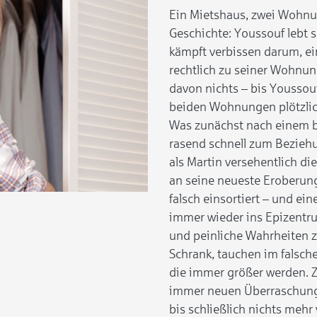
Ein Mietshaus, zwei Wohnu
Geschichte: Youssouf lebt 
kämpft verbissen darum, e
rechtlich zu seiner Wohnun
davon nichts – bis Youssou
beiden Wohnungen plötzlic
Was zunächst nach einem ba
rasend schnell zum Beziehu
als Martin versehentlich die
an seine neueste Eroberung
falsch einsortiert – und ein
immer wieder ins Epizentr
und peinliche Wahrheiten 
Schrank, tauchen im falsc
die immer größer werden.
immer neuen Überraschungen
bis schließlich nichts mehr