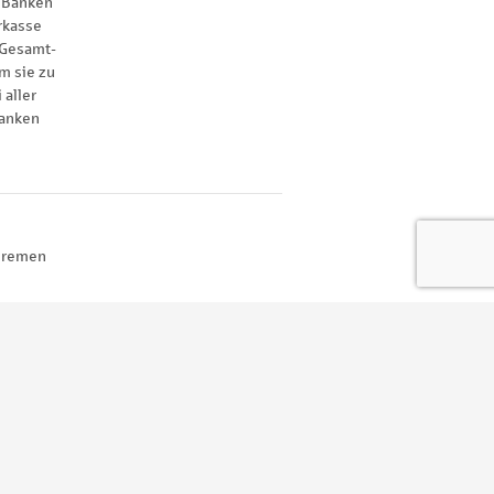
 Banken
rkasse
 Gesamt-
m sie zu
 aller
anken
 Bremen