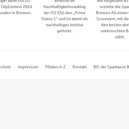
eger beim FOCUS-
erreicht im
mit insgesamt 85
CityContest 2024
Nachhaltigkeitsranking
erzielte die Spa
kunden in Bremen.
der ISS ESG den „Prime
Bremen AG einen
Status C“ und ist damit als
Scorewert, mit de
nachhaltiges Institut
den besten drei
gelistet.
untersuchten B
zählt.
schutz
Impressum
Filialen A-Z
Kontakt
BIC der Sparkasse