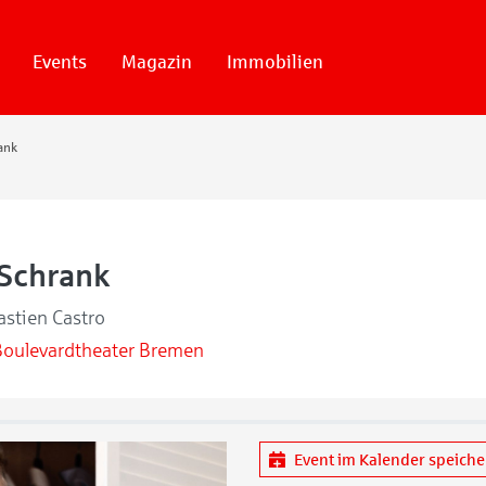
Events
Magazin
Immobilien
ank
 Schrank
stien Castro
Boulevardtheater Bremen
Event im Kalender speich