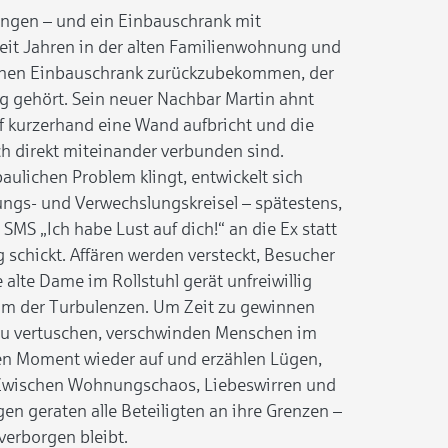
ngen – und ein Einbauschrank mit
seit Jahren in der alten Familienwohnung und
inen Einbauschrank zurückzubekommen, der
g gehört. Sein neuer Nachbar Martin ahnt
f kurzerhand eine Wand aufbricht und die
h direkt miteinander verbunden sind.
ulichen Problem klingt, entwickelt sich
ngs- und Verwechslungskreisel – spätestens,
 SMS „Ich habe Lust auf dich!“ an die Ex statt
 schickt. Affären werden versteckt, Besucher
e alte Dame im Rollstuhl gerät unfreiwillig
um der Turbulenzen. Um Zeit zu gewinnen
zu vertuschen, verschwinden Menschen im
hen Moment wieder auf und erzählen Lügen,
 Zwischen Wohnungschaos, Liebeswirren und
 geraten alle Beteiligten an ihre Grenzen –
 verborgen bleibt.