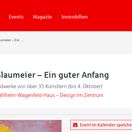
Events
Magazin
Immobilien
40 Jahre Blaumeier – Ein guter Anfang
Blaumeier – Ein guter Anfang
twerke von über 35 Künstlern (bis 4. Oktober)
Wilhelm-Wagenfeld-Haus – Design im Zentrum
Event im Kalender speich