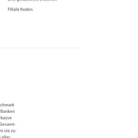
Filiale finden
nchmark
 Banken
rkasse
 Gesamt-
m sie zu
 aller