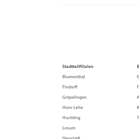
Stadtteilfilialen
Blumenthal
E
Findorff
F
Gröpelingen
Horn-Lehe
Huchting
T
Lesum
Neustadt