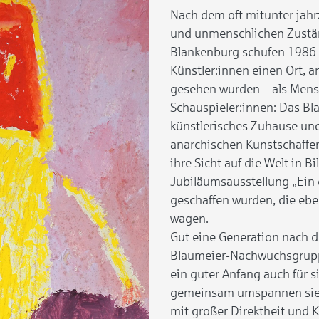
Nach dem oft mitunter ja
und unmenschlichen Zuständ
Blankenburg schufen 1986
Künstler:innen einen Ort, 
gesehen wurden – als Mensc
Schauspieler:innen: Das Bla
künstlerisches Zuhause und
anarchischen Kunstschaffen
ihre Sicht auf die Welt in B
Jubiläumsausstellung „Ein 
geschaffen wurden, die eben
wagen.
Gut eine Generation nach de
Blaumeier-Nachwuchsgruppe 
ein guter Anfang auch für 
gemeinsam umspannen sie 
mit großer Direktheit und 