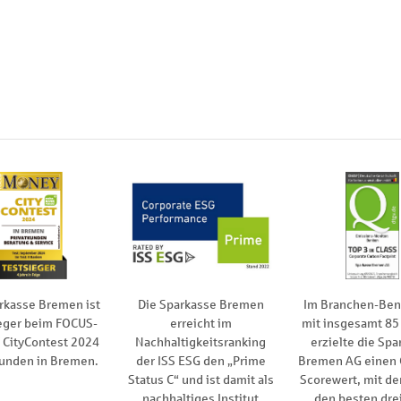
rkasse Bremen ist
Die Sparkasse Bremen
Im Branchen-Be
eger beim FOCUS-
erreicht im
mit insgesamt 85
CityContest 2024
Nachhaltigkeitsranking
erzielte die Spa
kunden in Bremen.
der ISS ESG den „Prime
Bremen AG einen
Status C“ und ist damit als
Scorewert, mit de
nachhaltiges Institut
den besten drei