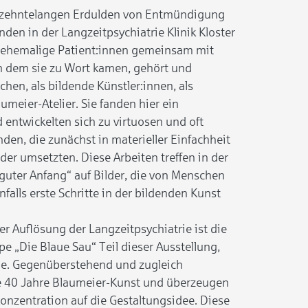
hrzehntelangen Erdulden von Entmündigung
en in der Langzeitpsychiatrie Klinik Kloster
 ehemalige Patient:innen gemeinsam mit
an dem sie zu Wort kamen, gehört und
hen, als bildende Künstler:innen, als
umeier-Atelier. Sie fanden hier ein
 entwickelten sich zu virtuosen und oft
den, die zunächst in materieller Einfachheit
ilder umsetzten. Diese Arbeiten treffen in der
guter Anfang“ auf Bilder, die von Menschen
falls erste Schritte in der bildenden Kunst
r Auflösung der Langzeitpsychiatrie ist die
„Die Blaue Sau“ Teil dieser Ausstellung,
sie. Gegenüberstehend und zugleich
40 Jahre Blaumeier-Kunst und überzeugen
Konzentration auf die Gestaltungsidee. Diese