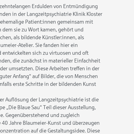
hrzehntelangen Erdulden von Entmündigung
en in der Langzeitpsychiatrie Klinik Kloster
 ehemalige Patient:innen gemeinsam mit
an dem sie zu Wort kamen, gehört und
hen, als bildende Künstler:innen, als
umeier-Atelier. Sie fanden hier ein
 entwickelten sich zu virtuosen und oft
den, die zunächst in materieller Einfachheit
ilder umsetzten. Diese Arbeiten treffen in der
guter Anfang“ auf Bilder, die von Menschen
falls erste Schritte in der bildenden Kunst
r Auflösung der Langzeitpsychiatrie ist die
„Die Blaue Sau“ Teil dieser Ausstellung,
sie. Gegenüberstehend und zugleich
40 Jahre Blaumeier-Kunst und überzeugen
Konzentration auf die Gestaltungsidee. Diese