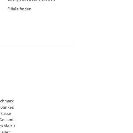
Filiale finden
nchmark
 Banken
rkasse
 Gesamt-
m sie zu
 aller