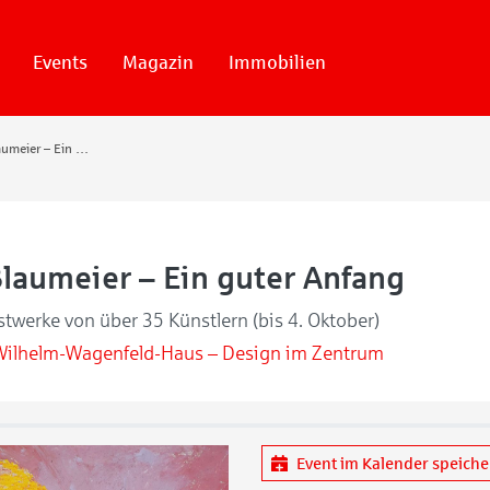
Events
Magazin
Immobilien
40 Jahre Blaumeier – Ein guter Anfang
Blaumeier – Ein guter Anfang
twerke von über 35 Künstlern (bis 4. Oktober)
Wilhelm-Wagenfeld-Haus – Design im Zentrum
Event im Kalender speich