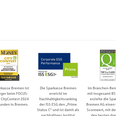
rkasse Bremen ist
Die Sparkasse Bremen
Im Branchen-Be
eger beim FOCUS-
erreicht im
mit insgesamt 85
CityContest 2024
Nachhaltigkeitsranking
erzielte die Spa
kunden in Bremen.
der ISS ESG den „Prime
Bremen AG einen
Status C“ und ist damit als
Scorewert, mit de
nachhaltiges Institut
den besten drei