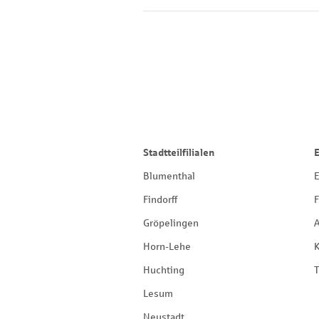
Stadtteilfilialen
Blumenthal
E
Findorff
F
Gröpelingen
Horn-Lehe
Huchting
T
Lesum
Neustadt