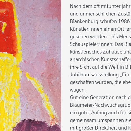
Nach dem oft mitunter ja
und unmenschlichen Zuständ
Blankenburg schufen 1986
Künstler:innen einen Ort, 
gesehen wurden – als Mensc
Schauspieler:innen: Das Bla
künstlerisches Zuhause und
anarchischen Kunstschaffen
ihre Sicht auf die Welt in B
Jubiläumsausstellung „Ein 
geschaffen wurden, die eben
wagen.
Gut eine Generation nach de
Blaumeier-Nachwuchsgruppe 
ein guter Anfang auch für 
gemeinsam umspannen sie 
mit großer Direktheit und 