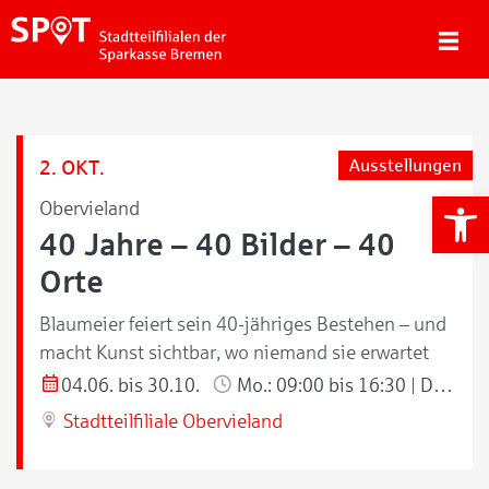
2. OKT.
Ausstellungen
We
Obervieland
40 Jahre – 40 Bilder – 40
Orte
Blaumeier feiert sein 40-jähriges Bestehen – und
macht Kunst sichtbar, wo niemand sie erwartet
04.06. bis 30.10.
Mo.: 09:00 bis 16:30 | Di./Do.: 09:00 bis 18:00 | Mi./Fr.: 09:00 bis 13:00 Uhr
Stadtteilfiliale Obervieland