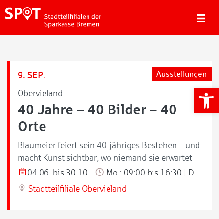
9. SEP.
Ausstellungen
We
Obervieland
40 Jahre – 40 Bilder – 40
Orte
Blaumeier feiert sein 40-jähriges Bestehen – und
macht Kunst sichtbar, wo niemand sie erwartet
04.06. bis 30.10.
Mo.: 09:00 bis 16:30 | Di./Do.: 09:00 bis 18:00 | Mi./Fr.: 09:00 bis 13:00 Uhr
Stadtteilfiliale Obervieland