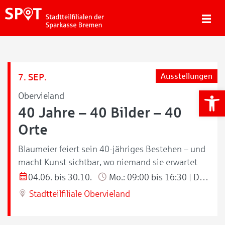
7. SEP.
Ausstellungen
We
Obervieland
40 Jahre – 40 Bilder – 40
Orte
Blaumeier feiert sein 40-jähriges Bestehen – und
macht Kunst sichtbar, wo niemand sie erwartet
04.06. bis 30.10.
Mo.: 09:00 bis 16:30 | Di./Do.: 09:00 bis 18:00 | Mi./Fr.: 09:00 bis 13:00 Uhr
Stadtteilfiliale Obervieland