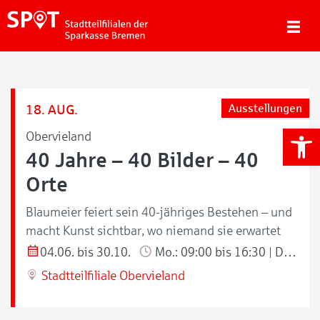
18. AUG.
Ausstellungen
We
Obervieland
40 Jahre – 40 Bilder – 40
Orte
Blaumeier feiert sein 40-jähriges Bestehen – und
macht Kunst sichtbar, wo niemand sie erwartet
04.06. bis 30.10.
Mo.: 09:00 bis 16:30 | Di./Do.: 09:00 bis 18:00 | Mi./Fr.: 09:00 bis 13:00 Uhr
Stadtteilfiliale Obervieland