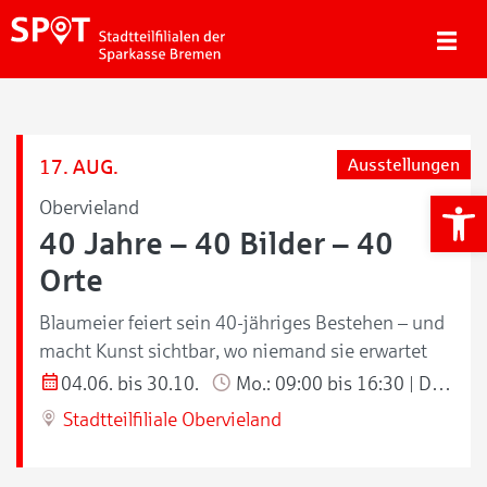
17. AUG.
Ausstellungen
We
Obervieland
40 Jahre – 40 Bilder – 40
Orte
Blaumeier feiert sein 40-jähriges Bestehen – und
macht Kunst sichtbar, wo niemand sie erwartet
04.06. bis 30.10.
Mo.: 09:00 bis 16:30 | Di./Do.: 09:00 bis 18:00 | Mi./Fr.: 09:00 bis 13:00 Uhr
Stadtteilfiliale Obervieland