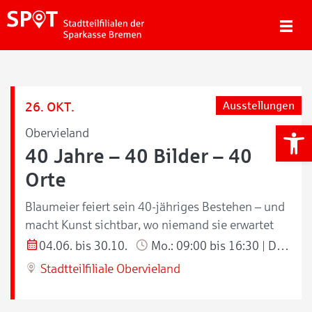
26. OKT.
Ausstellungen
We
Obervieland
40 Jahre – 40 Bilder – 40
Orte
Blaumeier feiert sein 40-jähriges Bestehen – und
macht Kunst sichtbar, wo niemand sie erwartet
04.06. bis 30.10.
Mo.: 09:00 bis 16:30 | Di./Do.: 09:00 bis 18:00 | Mi./Fr.: 09:00 bis 13:00 Uhr
Stadtteilfiliale Obervieland