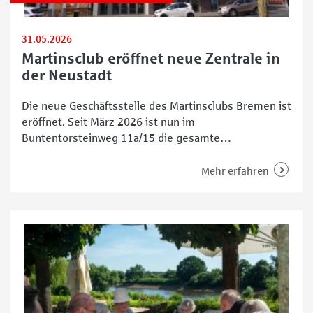
31.05.2026
Martinsclub eröffnet neue Zentrale in
der Neustadt
Die neue Geschäftsstelle des Martinsclubs Bremen ist
eröffnet. Seit März 2026 ist nun im
Buntentorsteinweg 11a/15 die gesamte
Vereinsverwaltung angesiedelt. 52 Arbeitsplätze
stehen dort den Mitarbeitenden sowie dem Vorstand
Mehr erfahren
und der Geschäftsleitung zur Verfügung. Einmal
Neustadt, immer Neustadt Zwischen Meyerstraße
und Lehnstedter Straße erstreckt sich der Neubau
aus rotem Backstein, der sich in die Häuserzeile