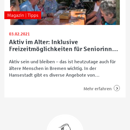
Magazin | Tipps
03.02.2021
Aktiv im Alter: Inklusive
Freizeitmöglichkeiten für Seniorinnen
und Senioren
Aktiv sein und bleiben – das ist heutzutage auch für
ältere Menschen in Bremen wichtig. In der
Hansestadt gibt es diverse Angebote von
unterschiedlichen Einrichtungen und Initiativen, die
sich speziell an Seniorinnen und Senioren,
Mehr erfahren
beziehungsweise sogenannte Best Ager richten. Im
Folgenden stellen wir das Programm vom Martinsclub
vor. Der Martinslub ist ein gemeinnütziger Verein in