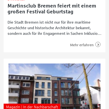
Martinsclub Bremen feiert mit einem
großen Festival Geburtstag
Die Stadt Bremen ist nicht nur für ihre maritime
Geschichte und historische Architektur bekannt,
sondern auch für ihr Engagement in Sachen Inklusion
und Vielfalt. Eine führende Organisation, die sich
unermüdlich für diese Werte einsetzt, ist
Mehr erfahren
beispielsweise der Martinsclub Bremen. Mit einer
beeindruckenden Historie und einem breit
gefächerten Angebot hat die Initiative aus dem
Buntentorsteinweg maßgeblich
Magazin | In der Nachbarschaft