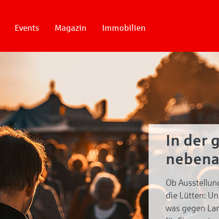
Events
Magazin
Immobilien
In der 
nebena
Ob Ausstellun
die Lütten: U
was gegen Lan