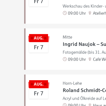
Fr 7
Werkschau des Kinder- u
09:00 Uhr
Atelier
Mitte
AUG.
Ingrid Naujok – S
Fr 7
Fotogemälde (bis 31. A
09:00 Uhr
Café W
Horn-Lehe
AUG.
Roland Schmidt-Co
Fr 7
Acryl und Ölkreide auf L
09:00 Uhr
Haus a