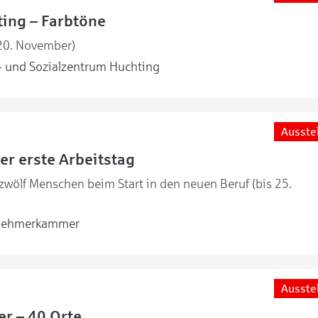
ing – Farbtöne
 20. November)
 und Sozialzentrum Huchting
Ausste
er erste Arbeitstag
 zwölf Menschen beim Start in den neuen Beruf (bis 25.
nehmerkammer
Ausste
er – 40 Orte