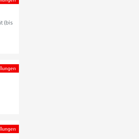
t (bis
llungen
llungen