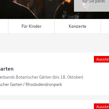
für Sie parat.
Für Kinder
Konzerte
Ausste
Garten
erbands Botanischer Gärten (bis 18. Oktober)
cher Garten / Rhododendronpark
Ausste