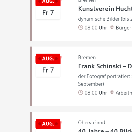
Bremen
AUG.
Kunstverein Hucht
Fr 7
dynamische Bilder (bis
08:00 Uhr
Bürger-
Bremen
AUG.
Frank Schinski – D
Fr 7
der Fotograf porträtiert
September)
08:00 Uhr
Arbeit
Obervieland
AUG.
40 Jahre – 40 Bild