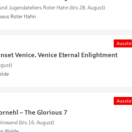
nd Jugendateliers Roter Hahn (bis 28. August)
haus Roter Hahn
Ausste
unset Venice. Venice Eternal Enlightment
ugust)
eide
Ausste
rnehl – The Glorious 7
einwand (bis 16. August)
m Walde