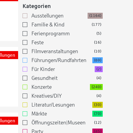
Kategorien
Ausstellungen
(1164)
Familie & Kind
(177)
Ferienprogramm
(5)
Feste
(16)
Filmveranstaltungen
(10)
llungen
Führungen/Rundfahrten
(69)
Für Kinder
(2)
Gesundheit
(4)
Konzerte
(240)
Kreatives/DIY
(4)
Literatur/Lesungen
(30)
Märkte
(70)
llungen
Öffnungszeiten|Museen
(12)
Party
(45)