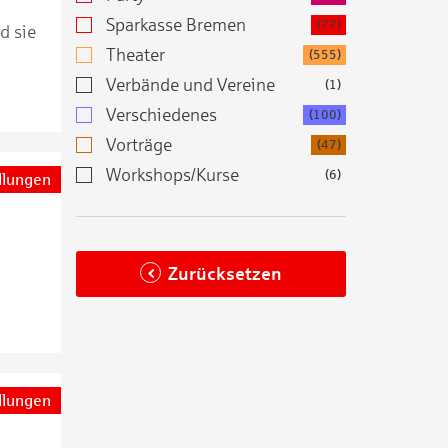
Sparkasse Bremen
(77)
d sie
Theater
(555)
Verbände und Vereine
(1)
Verschiedenes
(100)
Vorträge
(47)
Workshops/Kurse
(6)
llungen
Zurücksetzen
llungen