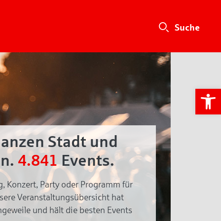
We
ganzen Stadt und
n.
4.841
Events.
g, Konzert, Party oder Programm für
nsere Veranstaltungsübersicht hat
geweile und hält die besten Events