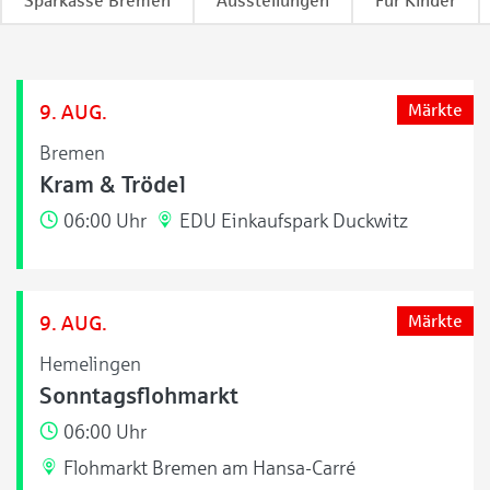
Sparkasse Bremen
Ausstellungen
Für Kinder
9. AUG.
Märkte
Bremen
Kram & Trödel
06:00 Uhr
EDU Einkaufspark Duckwitz
9. AUG.
Märkte
Hemelingen
Sonntagsflohmarkt
06:00 Uhr
Flohmarkt Bremen am Hansa-Carré