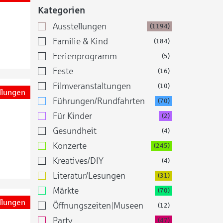
Kategorien
Ausstellungen
(1194)
Familie & Kind
(184)
Ferienprogramm
(5)
Feste
(16)
Filmveranstaltungen
(10)
llungen
Führungen/Rundfahrten
(70)
Für Kinder
(2)
Gesundheit
(4)
Konzerte
(245)
Kreatives/DIY
(4)
Literatur/Lesungen
(31)
Märkte
(70)
llungen
Öffnungszeiten|Museen
(12)
Party
(47)