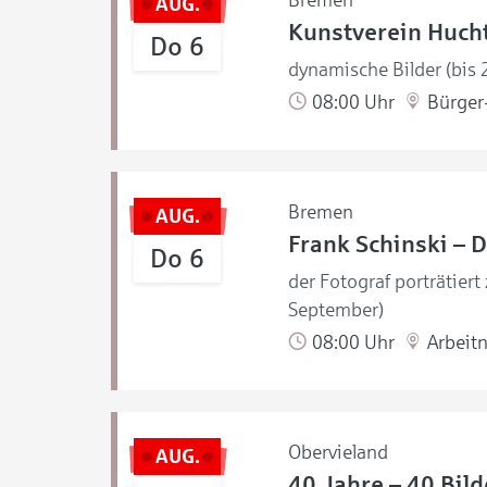
Bremen
AUG.
Kunstverein Hucht
Do 6
dynamische Bilder (bis
08:00 Uhr
Bürger-
Bremen
AUG.
Frank Schinski – D
Do 6
der Fotograf porträtiert
September)
08:00 Uhr
Arbeit
Obervieland
AUG.
40 Jahre – 40 Bild