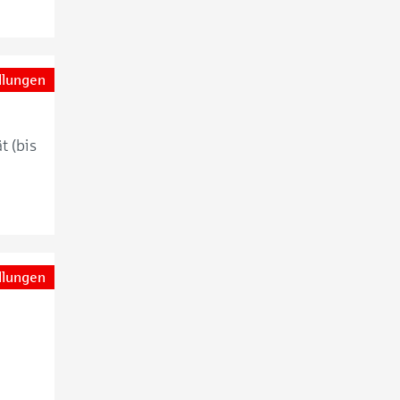
llungen
t (bis
llungen