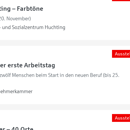
ing – Farbtöne
 20. November)
 und Sozialzentrum Huchting
Ausste
er erste Arbeitstag
 zwölf Menschen beim Start in den neuen Beruf (bis 25.
nehmerkammer
Ausste
er – 40 Orte