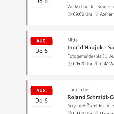
Do 6
Werkschau des Kinder- u
09:00 Uhr
Atelier
Mitte
AUG.
Ingrid Naujok – S
Do 6
Fotogemälde (bis 31. A
09:00 Uhr
Café W
Horn-Lehe
AUG.
Roland Schmidt-Co
Do 6
Acryl und Ölkreide auf L
09:00 Uhr
Haus a