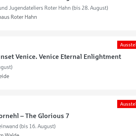
nd Jugendateliers Roter Hahn (bis 28. August)
haus Roter Hahn
Ausste
unset Venice. Venice Eternal Enlightment
ugust)
eide
Ausste
rnehl – The Glorious 7
einwand (bis 16. August)
m Walde