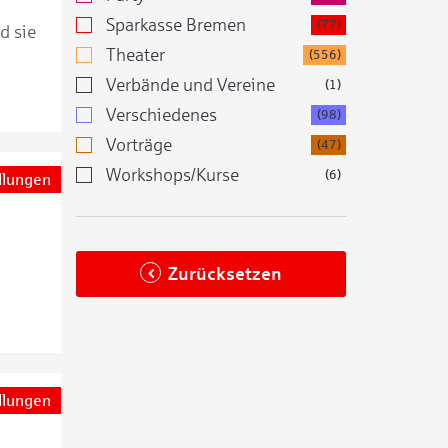
Sparkasse Bremen
(77)
d sie
Theater
(556)
Verbände und Vereine
(1)
Verschiedenes
(98)
Vorträge
(47)
Workshops/Kurse
(6)
llungen
Zurücksetzen
llungen