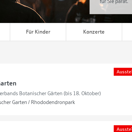
für Sie parat.
Für Kinder
Konzerte
Ausste
Garten
erbands Botanischer Gärten (bis 18. Oktober)
cher Garten / Rhododendronpark
Ausste