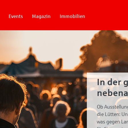
Events
Magazin
Immobilien
In der 
nebena
Ob Ausstellun
die Lütten: U
was gegen Lan