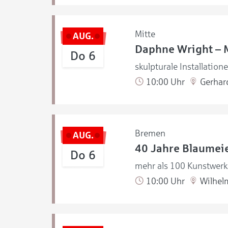
Mitte
AUG.
Daphne Wright – 
Do 6
skulpturale Installation
10:00 Uhr
Gerhar
Bremen
AUG.
40 Jahre Blaumeie
Do 6
mehr als 100 Kunstwerke
10:00 Uhr
Wilhel