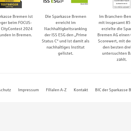
rkasse Bremen ist
Die Sparkasse Bremen
Im Branchen-Be
eger beim FOCUS-
erreicht im
mit insgesamt 85
CityContest 2024
Nachhaltigkeitsranking
erzielte die Spa
kunden in Bremen.
der ISS ESG den „Prime
Bremen AG einen
Status C“ und ist damit als
Scorewert, mit de
nachhaltiges Institut
den besten drei
gelistet.
untersuchten B
zählt.
schutz
Impressum
Filialen A-Z
Kontakt
BIC der Sparkasse