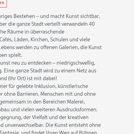
ern
ähriges Bestehen – und macht Kunst sichtbar,
er die ganze Stadt verteilt verwandeln 40
iche Räume in überraschende
Cafés, Läden, Kirchen, Schulen und viele
Lebens werden zu offenen Galerien, die Kunst
en spielt.
 Kunst neu zu entdecken – niedrigschwellig,
g. Eine ganze Stadt wird zu einem Netz aus
d (Ihr Ort) ist mit dabei!
ier für gelebte Inklusion, künstlerische
er ohne Barrieren. Menschen mit und ohne
 gemeinsam in den Bereichen Malerei,
nbau und vielen weiteren Ausdrucksformen.
egegnung, der Vielfalt und der kreativen
nd unverwechselbar. Die Kunst entsteht ohne
Fantasie, und findet ihren Weg auf Bühnen,