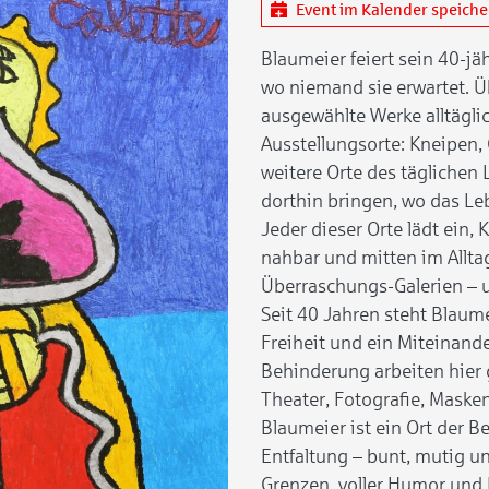
Event im Kalender speich
Blaumeier feiert sein 40-j
wo niemand sie erwartet. Üb
ausgewählte Werke alltägl
Ausstellungsorte: Kneipen, 
weitere Orte des täglichen 
dorthin bringen, wo das Leb
Jeder dieser Orte lädt ein,
nahbar und mitten im Allta
Überraschungs-Galerien – un
Seit 40 Jahren steht Blaume
Freiheit und ein Miteinand
Behinderung arbeiten hier
Theater, Fotografie, Maske
Blaumeier ist ein Ort der B
Entfaltung – bunt, mutig u
Grenzen, voller Humor und 