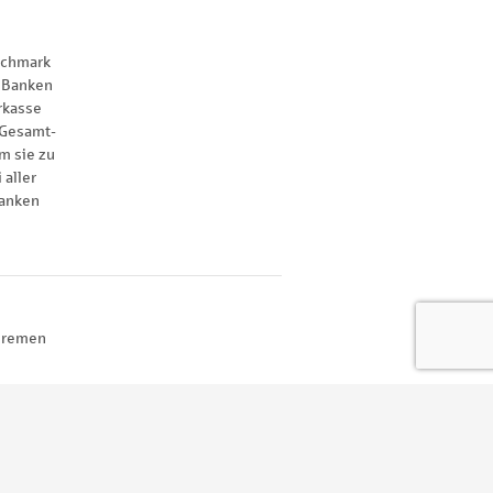
nchmark
 Banken
rkasse
 Gesamt-
m sie zu
 aller
anken
 Bremen