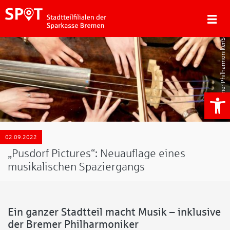
Bremer Philharmoniker/Studio Banck
We
02.09.2022
„Pusdorf Pictures“: Neuauflage eines
musikalischen Spaziergangs
Ein ganzer Stadtteil macht Musik – inklusive
der Bremer Philharmoniker