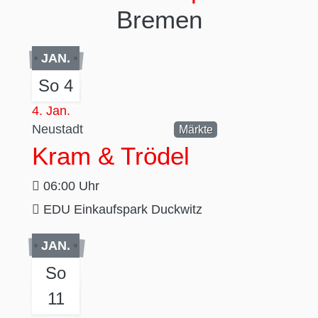
Bremen
JAN.
So 4
4. Jan.
Neustadt
Märkte
Kram & Trödel
06:00 Uhr
EDU Einkaufspark Duckwitz
JAN.
So
11