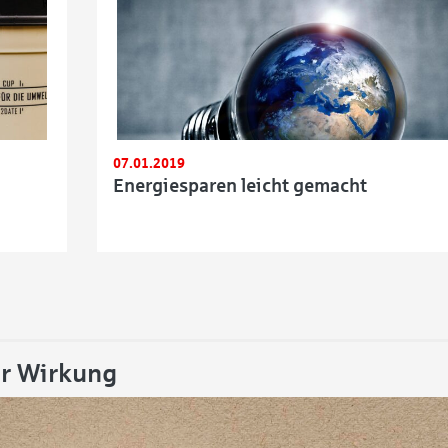
07.01.2019
Energiesparen leicht gemacht
der Beiträge
er Wirkung