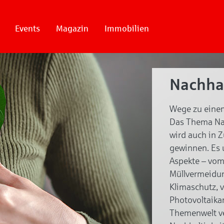
Events
Magazin
Immobilien
Nachhal
Wege zu einem
Das Thema Nac
wird auch in 
gewinnen. Es 
Aspekte – vom
Müllvermeidu
Klimaschutz, 
Photovoltaika
Themenwelt ve