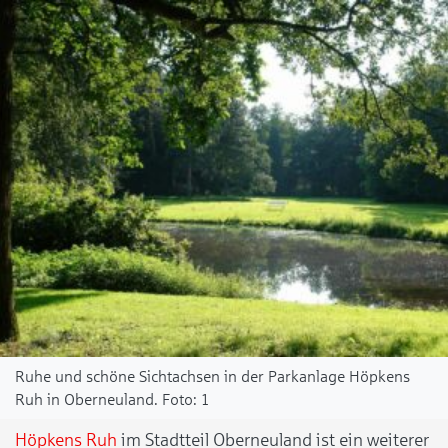
Ruhe und schöne Sichtachsen in der Parkanlage Höpkens
Ruh in Oberneuland.
1
Höpkens Ruh
im Stadtteil Oberneuland ist ein weiterer