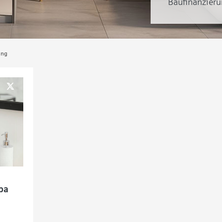
Baufinanzieru
ung
pa