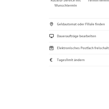
Rückruf-Service mit
Termin verei
Wunschtermin
Geldautomat oder Filiale finden
Daueraufträge bearbeiten
Elektronisches Postfach freischal
Tageslimit ändern