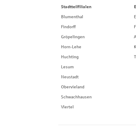
Stadtteilfilialen
Blumenthal
E
Findorff
F
Gröpelingen
Horn-Lehe
Huchting
T
Lesum
Neustadt
Obervieland
Schwachhausen
Viertel