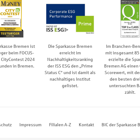
rkasse Bremen ist
Die Sparkasse Bremen
Im Branchen-Be
eger beim FOCUS-
erreicht im
mit insgesamt 85
CityContest 2024
Nachhaltigkeitsranking
erzielte die Spa
kunden in Bremen.
der ISS ESG den „Prime
Bremen AG einen
Status C“ und ist damit als
Scorewert, mit de
nachhaltiges Institut
den besten drei
gelistet.
untersuchten B
zählt.
schutz
Impressum
Filialen A-Z
Kontakt
BIC der Sparkasse