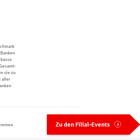
nchmark
 Banken
rkasse
 Gesamt-
m sie zu
 aller
anken
Zu den Filial-Events
 Bremen